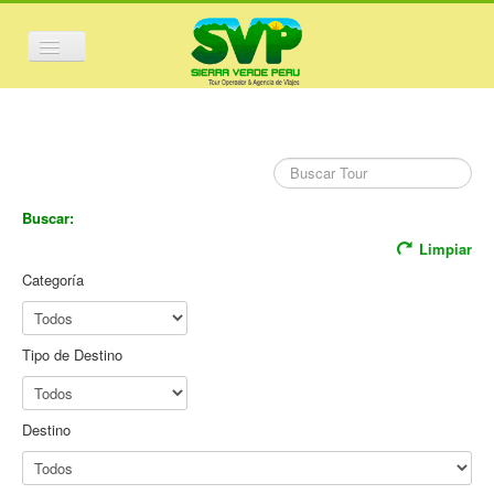
Cambiar
navegación
Inicio
Full Days
Mini Viajes
Buscar:
Corporativo
Limpiar
Vuelos y Hoteles
Categoría
Nacional
Tipo de Destino
Internacional
Festividades
Destino